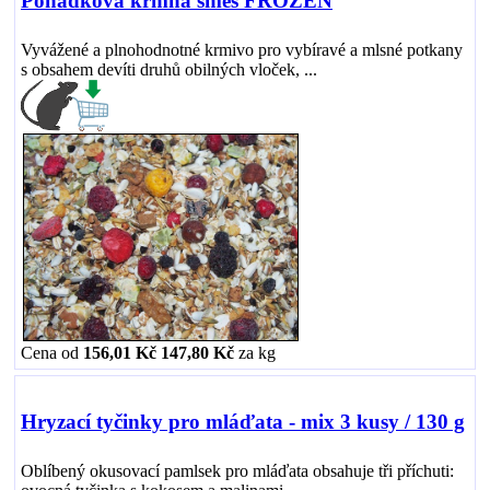
Pohádková krmná směs FROZEN
Vyvážené a plnohodnotné krmivo pro vybíravé a mlsné potkany
s obsahem devíti druhů obilných vloček, ...
Cena od
156,01 Kč
147,80 Kč
za
kg
Hryzací tyčinky pro mláďata - mix 3 kusy / 130 g
Oblíbený okusovací pamlsek pro mláďata obsahuje tři příchuti: