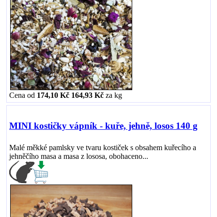
Cena od
174,10 Kč
164,93 Kč
za
kg
MINI kostičky vápník - kuře, jehně, losos 140 g
Malé měkké pamlsky ve tvaru kostiček s obsahem kuřecího a
jehněčího masa a masa z lososa, obohaceno...