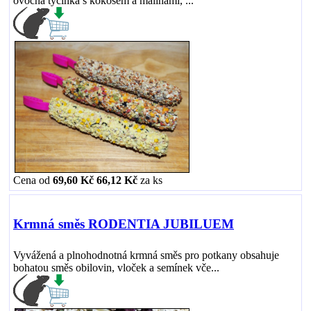
ovocná tyčinka s kokosem a malinami, ...
Cena od
69,60 Kč
66,12 Kč
za
ks
Krmná směs RODENTIA JUBILUEM
Vyvážená a plnohodnotná krmná směs pro potkany obsahuje
bohatou směs obilovin, vloček a semínek vče...