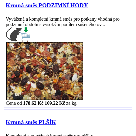
Krmná směs PODZIMNÍ HODY
Vyvážená a kompletní krmná směs pro potkany vhodná pro
podzimní období s vysokým podílem sušeného ov...
Cena od
178,62 Kč
169,22 Kč
za
kg
Krmná směs PLŠÍK
Kompletní a vyvážená krmná směs pro plšíky