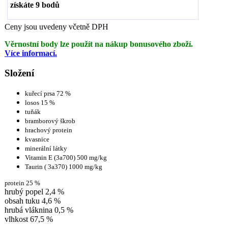
získáte
9
bodů
Ceny jsou uvedeny včetně DPH
Věrnostní body lze použít na nákup bonusového zboží.
Více informací.
Složení
kuřecí prsa 72 %
losos 15 %
tuňák
bramborový škrob
hrachový protein
kvasnice
minerální látky
Vitamin E (3a700) 500 mg/kg
Taurin ( 3a370) 1000 mg/kg
protein 25 %
hrubý popel 2,4 %
obsah tuku 4,6 %
hrubá vláknina 0,5 %
vlhkost 67,5 %